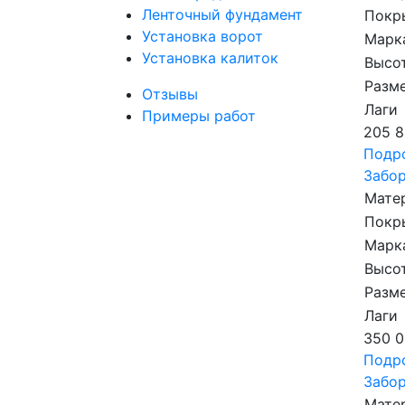
Ленточный фундамент
Покр
Установка ворот
Марк
Установка калиток
Высот
Разме
Отзывы
Лаги
Примеры работ
205 8
Подр
Забор
Мате
Покр
Марк
Высот
Разме
Лаги
350 0
Подр
Забор
Мате