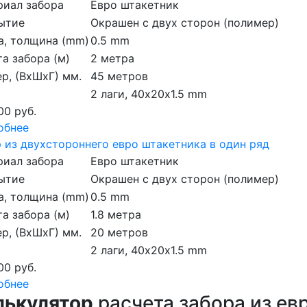
риал забора
Евро штакетник
ытие
Окрашен с двух сторон (полимер)
а, толщина (mm)
0.5 mm
а забора (м)
2 метра
р, (ВхШхГ) мм.
45 метров
2 лаги, 40х20х1.5 mm
00 руб.
обнее
 из двухстороннего евро штакетника в один ряд
риал забора
Евро штакетник
ытие
Окрашен с двух сторон (полимер)
а, толщина (mm)
0.5 mm
а забора (м)
1.8 метра
р, (ВхШхГ) мм.
20 метров
2 лаги, 40х20х1.5 mm
00 руб.
обнее
лькулятор
расчета забора из ев