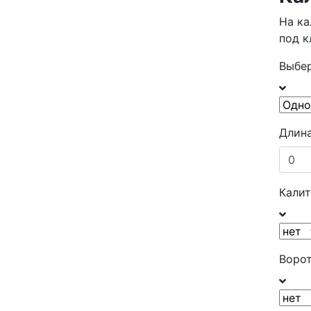
На ка
под 
Выбер
Длина
Калит
Ворот