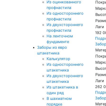
Из оцинкованного
Покр
профнастила
Марк
Из одностороннего
Высот
профнастила
Разме
Из двухстороннего
Лаги
профнастила
192 0
На ленточном
Подр
фундаменте
Забор
Заборы из евро
Мате
штакетника
Покр
Калькулятор
Марк
Из одностороннего
Высот
штакетника
Разме
Из двухстороннего
Лаги
штакетника
262 0
Из штакетника в
Подр
один ряд
Забор
В шахматном
Мате
порядке