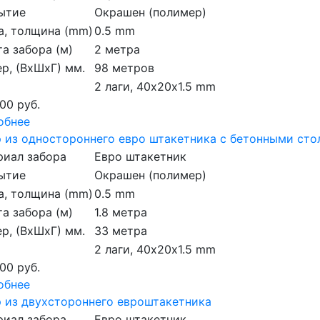
ытие
Окрашен (полимер)
а, толщина (mm)
0.5 mm
а забора (м)
2 метра
р, (ВхШхГ) мм.
98 метров
2 лаги, 40х20х1.5 mm
00 руб.
обнее
 из одностороннего евро штакетника с бетонными ст
риал забора
Евро штакетник
ытие
Окрашен (полимер)
а, толщина (mm)
0.5 mm
а забора (м)
1.8 метра
р, (ВхШхГ) мм.
33 метра
2 лаги, 40х20х1.5 mm
00 руб.
обнее
 из двухстороннего евроштакетника
риал забора
Евро штакетник